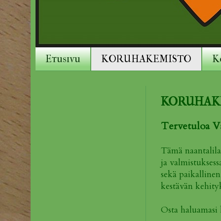
Etusivu
KORUHAKEMISTO
K
KORUHAK
Tervetuloa V
Tämä naantalila
ja valmistuksess
sekä paikallinen
kestävän kehity
Osta haluamasi 