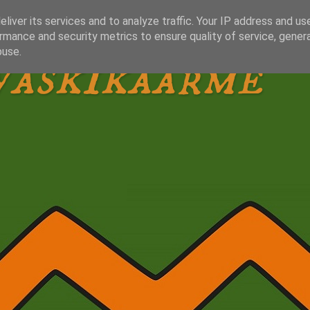
liver its services and to analyze traffic. Your IP address and us
rmance and security metrics to ensure quality of service, gene
Vaskikäärme
buse.