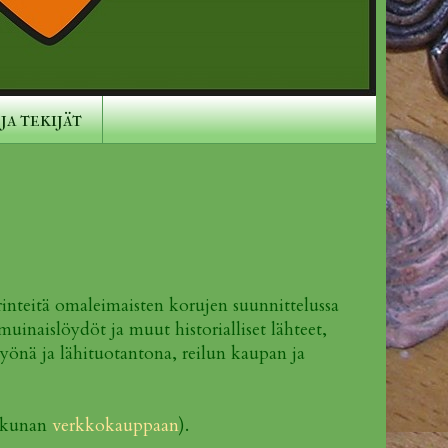
ja tekijät
inteitä omaleimaisten korujen suunnittelussa
uinaislöydöt ja muut historialliset lähteet,
työnä ja lähituotantona, reilun kaupan ja
ikkunan
verkkokauppaan
).