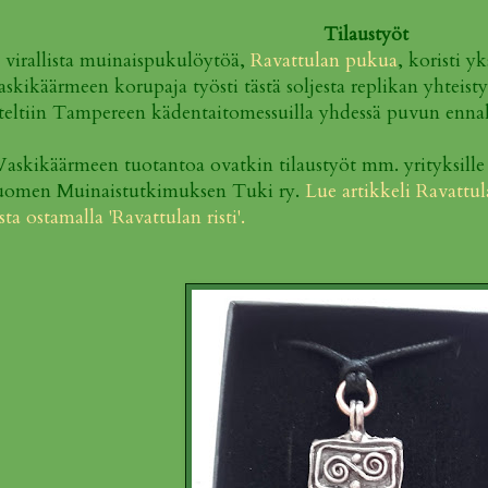
Tilaustyöt
virallista muinaispukulöytöä,
Ravattulan pukua
, koristi 
kikäärmeen korupaja työsti tästä soljesta replikan yhteis
iteltiin Tampereen kädentaitomessuilla yhdessä puvun ennal
Vaskikäärmeen tuotantoa ovatkin tilaustyöt mm. yrityksill
 Suomen Muinaistutkimuksen Tuki ry.
Lue artikkeli Ravattul
a ostamalla 'Ravattulan risti'.