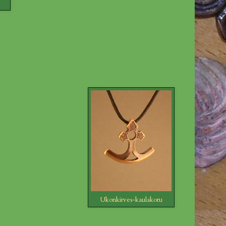
Ukonkirves-kaulakoru