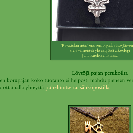
'Ravattulan ristin' ensiversio,
jonka Iso-Järve
vielä viimeisteli yhteistyössä arkeologi
Juha Ruohosen kanssa
Löytöjä pajan perukoilta
en korupajan koko tuotanto ei helposti mahdu pieneen ve
ta ottamalla yhteyttä
puhelimitse tai sähköpostilla