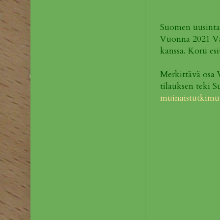
Suomen uusinta 
Vuonna 2021 Vas
kanssa. Koru es
Merkittävä osa 
tilauksen teki
muinaistutkimust