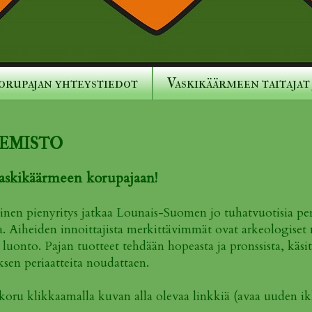
orupajan yhteystiedot
Vaskikäärmeen taitajat 
EMISTO
askikäärmeen korupajaan!
inen pienyritys jatkaa Lounais-Suomen jo tuhatvuotisia per
a. Aiheiden innoittajista merkittävimmät ovat arkeologiset m
 luonto. Pajan tuotteet tehdään hopeasta ja pronssista, käsi
ksen periaatteita noudattaen.
koru klikkaamalla kuvan alla olevaa linkkiä (avaa uuden 