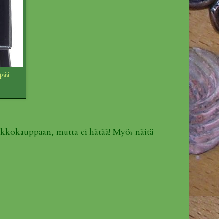
npää
rkkokauppaan, mutta ei hätää! Myös näitä