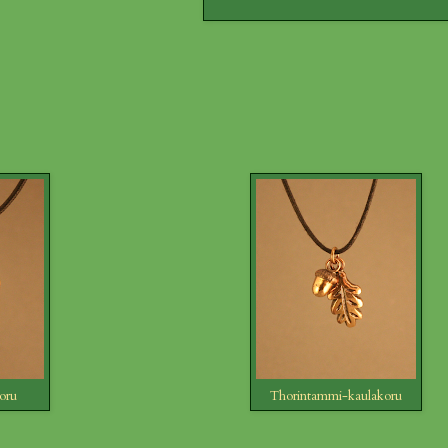
oru
Thorintammi-kaulakoru