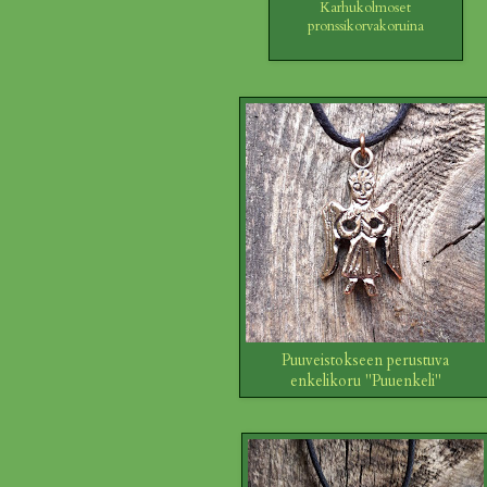
Karhukolmoset
pronssikorvakoruina
Puuveistokseen perustuva
enkelikoru "Puuenkeli"