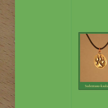
Sudentassu-kaula