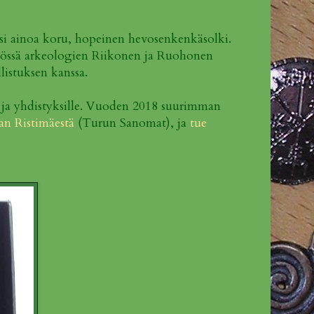
yksi ainoa koru, hopeinen hevosenkenkäsolki.
työssä arkeologien Riikonen ja Ruohonen
listuksen kanssa.
e ja yhdistyksille. Vuoden 2018 suurimman
an Ristimäestä
(Turun Sanomat), ja
tue